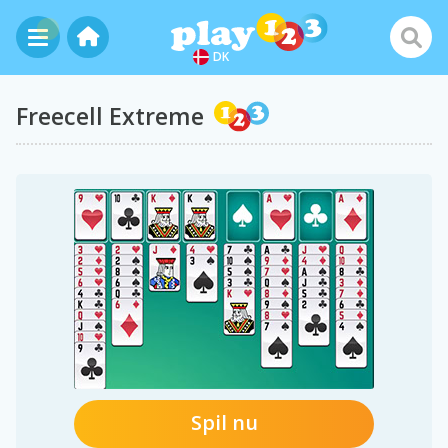
DK
Freecell Extreme
Spil nu