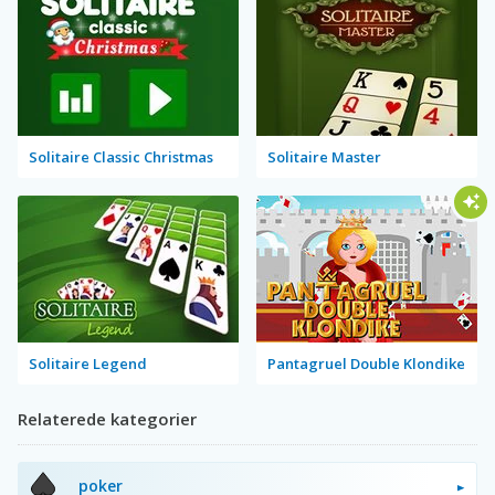
Solitaire Classic Christmas
Solitaire Master
Solitaire Legend
Pantagruel Double Klondike
Relaterede kategorier
poker