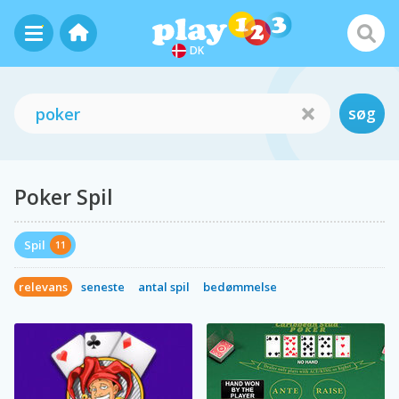
DK
søg
Poker Spil
Spil
11
relevans
seneste
antal spil
bedømmelse