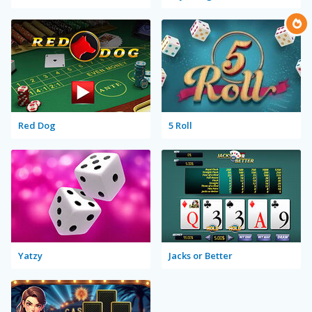
Red Dog
5 Roll
Yatzy
Jacks or Better