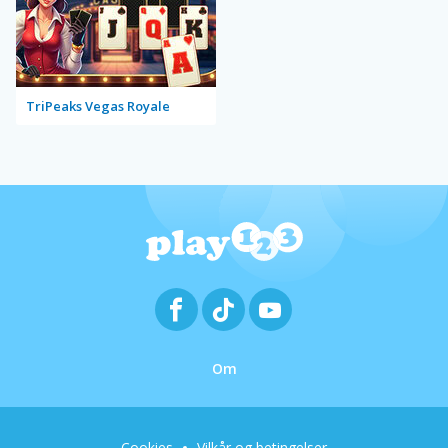
TriPeaks Vegas Royale
Om
Cookies
Vilkår og betingelser