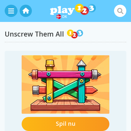
DK
Unscrew Them All
Spil nu