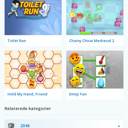
Toilet Run
Chainy Chisai Medieval 2
Hold My Hand, Friend
Emoji Fun
Relaterede kategorier
2048