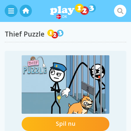
DK
Thief Puzzle
Spil nu