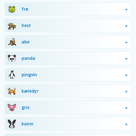
frø
hest
abe
panda
pingvin
kæledyr
gris
kanin