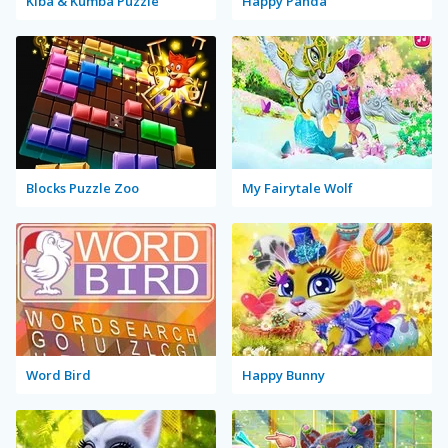
Kiba & Kumba Puzzle
Happy Panda
Blocks Puzzle Zoo
My Fairytale Wolf
Word Bird
Happy Bunny