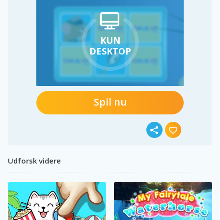
KUN
DESKTOP
Spil nu
Udforsk videre