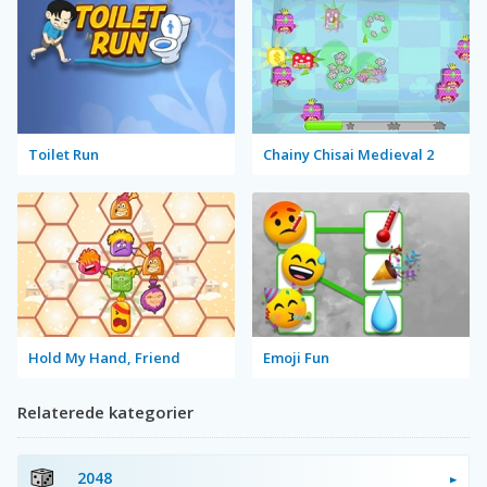
Toilet Run
Chainy Chisai Medieval 2
Hold My Hand, Friend
Emoji Fun
Relaterede kategorier
2048