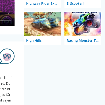
Highway Rider Extreme
E-Scooter!
High Hills
Racing Monster Trucks
illet til
 ved. Du
din bil.
 du får
nd vejen