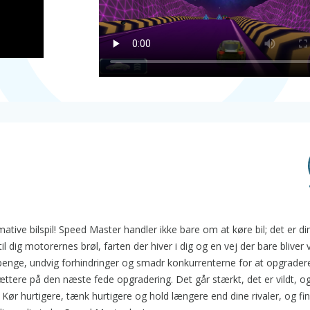
ative bilspil! Speed Master handler ikke bare om at køre bil; det er din b
l dig motorernes brøl, farten der hiver i dig og en vej der bare bliver
enge, undvig forhindringer og smadr konkurrenterne for at opgradere 
ttere på den næste fede opgradering. Det går stærkt, det er vildt, og
lar: Kør hurtigere, tænk hurtigere og hold længere end dine rivaler, og fi