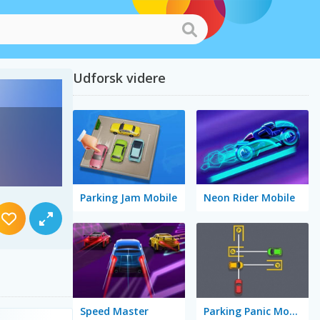
Udforsk videre
Parking Jam Mobile
Neon Rider Mobile
Speed Master
Parking Panic Mobile