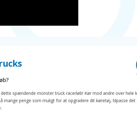
rucks
løb?
 i dette spændende monster truck racerløb! Kør mod andre over hele 
en så mange penge som muligt for at opgradere dit køretøj, tilpasse det 
.