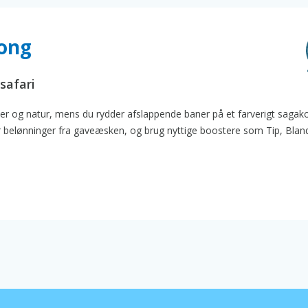
jong
safari
gter og natur, mens du rydder afslappende baner på et farverigt sagako
r belønninger fra gaveæsken, og brug nyttige boostere som Tip, Blan