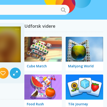
Udforsk videre
Cube Match
Mahjong World
Food Rush
Tile Journey