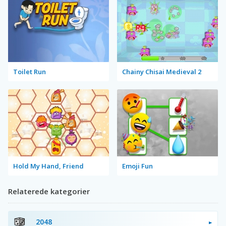
Toilet Run
Chainy Chisai Medieval 2
Hold My Hand, Friend
Emoji Fun
Relaterede kategorier
2048