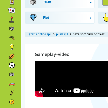
2048
Flet
gratis online spil
puslespil
hexa sort trick or treat
Gameplay-video