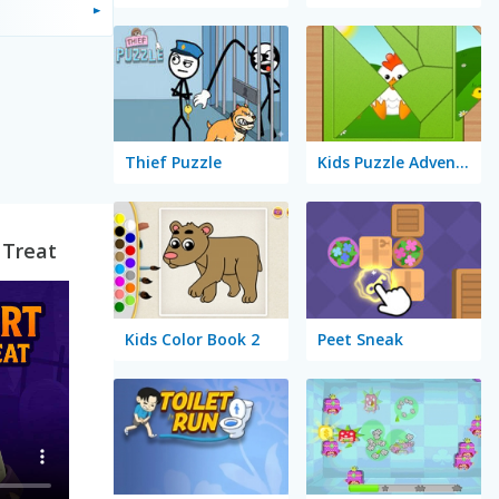
Thief Puzzle
Kids Puzzle Adventure
 Treat
Kids Color Book 2
Peet Sneak