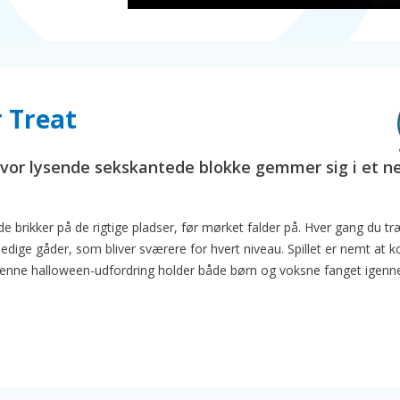
 Treat
 hvor lysende sekskantede blokke gemmer sig i et n
e brikker på de rigtige pladser, før mørket falder på. Hver gang du t
snedige gåder, som bliver sværere for hvert niveau. Spillet er nemt at
. Denne halloween-udfordring holder både børn og voksne fanget igen