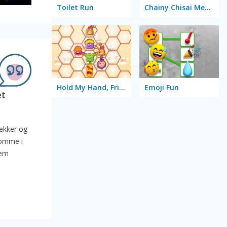
Toilet Run
Chainy Chisai Medieval 2
Hold My Hand, Friend
Emoji Fun
et
rækker og
 komme i
nem