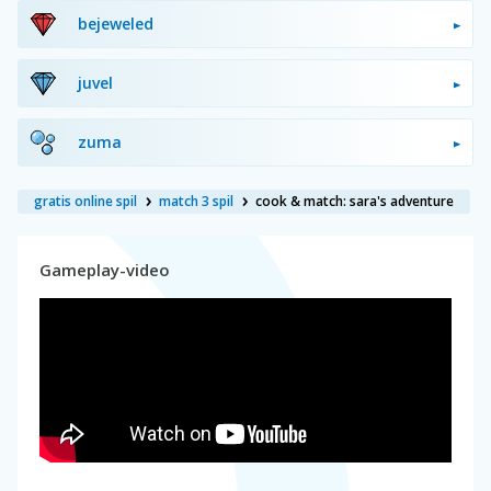
bejeweled
juvel
zuma
gratis online spil
match 3 spil
cook & match: sara's adventure
Gameplay-video