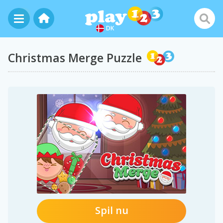
DK
Christmas Merge Puzzle
Spil nu