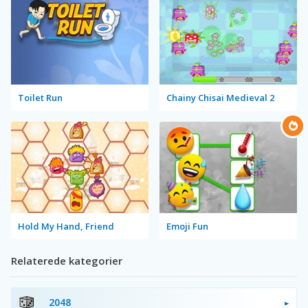
Toilet Run
Chainy Chisai Medieval 2
Hold My Hand, Friend
Emoji Fun
Relaterede kategorier
2048