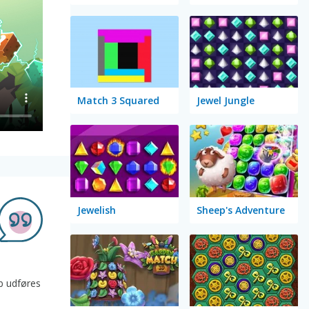
Match 3 Squared
Jewel Jungle
Jewelish
Sheep's Adventure
eb udføres