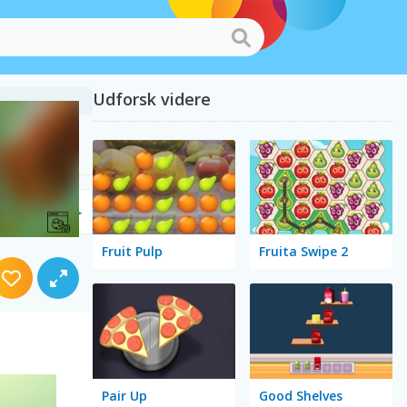
Udforsk videre
Fruit Pulp
Fruita Swipe 2
Pair Up
Good Shelves