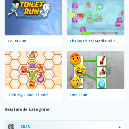
Toilet Run
Chainy Chisai Medieval 2
Hold My Hand, Friend
Emoji Fun
Relaterede kategorier
2048