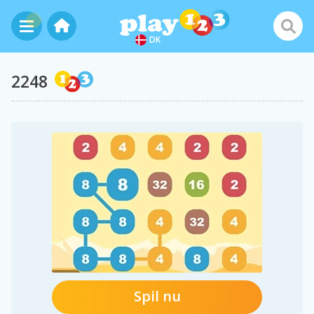
DK
2248
Spil nu