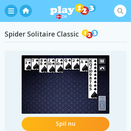
DK
Spider Solitaire Classic
Spil nu