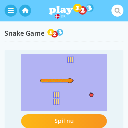
DK
Snake Game
Spil nu