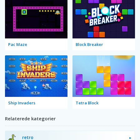
Pac Maze
Block Breaker
Ship Invaders
Tetra Block
Relaterede kategorier
retro