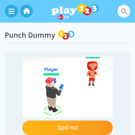
DK
Punch Dummy
Spil nu