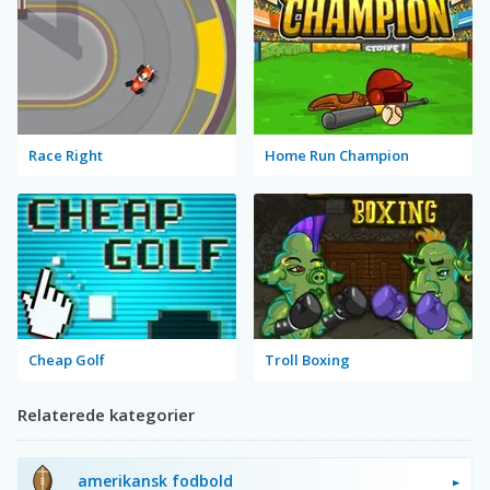
Race Right
Home Run Champion
Cheap Golf
Troll Boxing
Relaterede kategorier
amerikansk fodbold