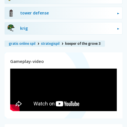
tower defense
krig
gratis online spil
strategispil
keeper of the grove 3
Gameplay-video