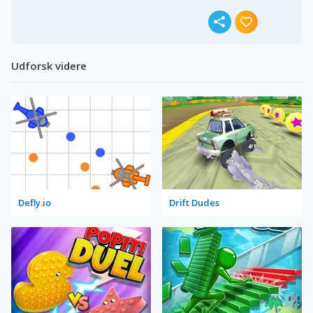
Udforsk videre
Defly.io
Drift Dudes