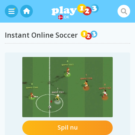
DK
Instant Online Soccer
Spil nu