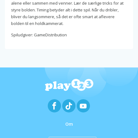
alene eller sammen med venner. Lær de særlige tricks for at
styre bolden. Timing betyder alt i dette spil. Når du dribler,
bliver du langsommere, så det er ofte smart at aflevere
bolden til en holdkammerat.
Spiludgiver: GameDistribution
Om