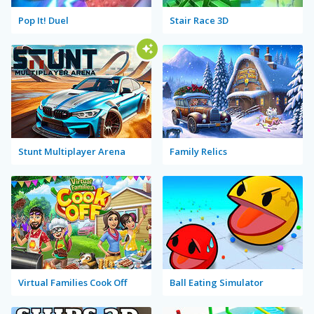
Pop It! Duel
Stair Race 3D
Stunt Multiplayer Arena
Family Relics
Virtual Families Cook Off
Ball Eating Simulator