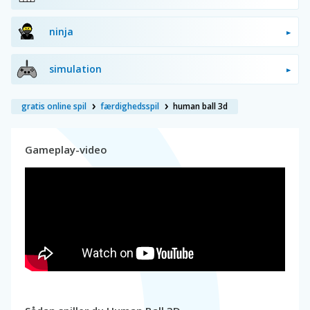
ninja
simulation
gratis online spil
færdighedsspil
human ball 3d
Gameplay-video