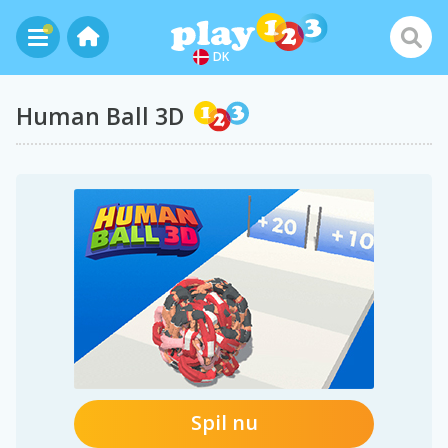
DK
Human Ball 3D
Spil nu