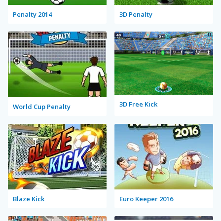
Penalty 2014
3D Penalty
3D Free Kick
World Cup Penalty
Blaze Kick
Euro Keeper 2016