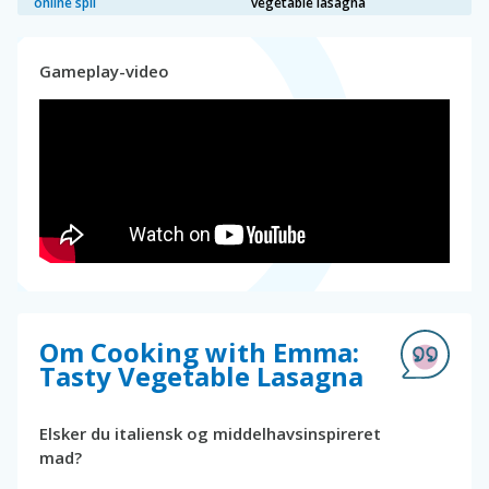
online spil
vegetable lasagna
Gameplay-video
Om Cooking with Emma:
Tasty Vegetable Lasagna
Elsker du italiensk og middelhavsinspireret
mad?