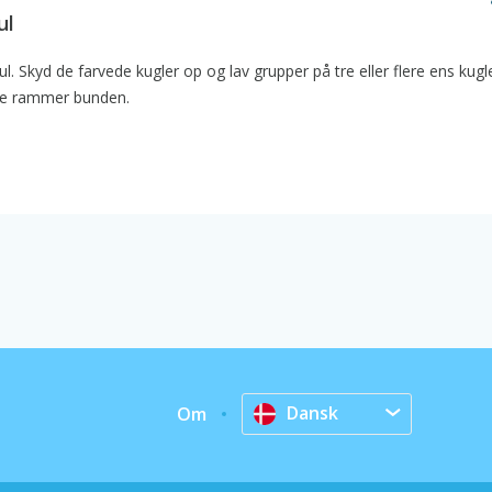
ul
jul. Skyd de farvede kugler op og lav grupper på tre eller flere ens kugl
r de rammer bunden.
Dansk
Om