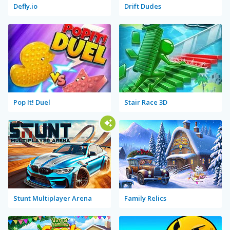
Defly.io
Drift Dudes
Pop It! Duel
Stair Race 3D
Stunt Multiplayer Arena
Family Relics