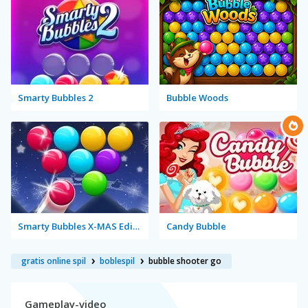
Smarty Bubbles 2
Bubble Woods
Smarty Bubbles X-MAS Edition
Candy Bubble
gratis online spil
boblespil
bubble shooter go
Gameplay-video