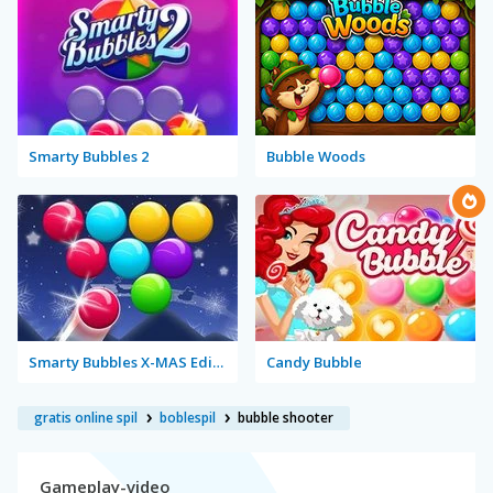
Smarty Bubbles 2
Bubble Woods
Smarty Bubbles X-MAS Edition
Candy Bubble
gratis online spil
boblespil
bubble shooter
Gameplay-video