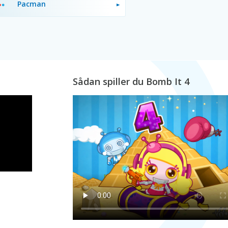
Pacman
Sådan spiller du Bomb It 4