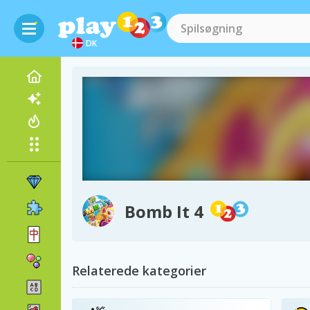
DK
Bomb It 4
Relaterede kategorier