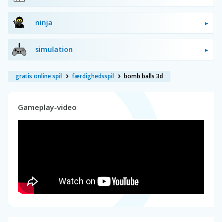
ninja
simulation
gratis online spil
færdighedsspil
bomb balls 3d
Gameplay-video