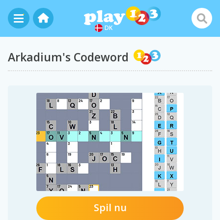
DK
Arkadium's Codeword
Spil nu